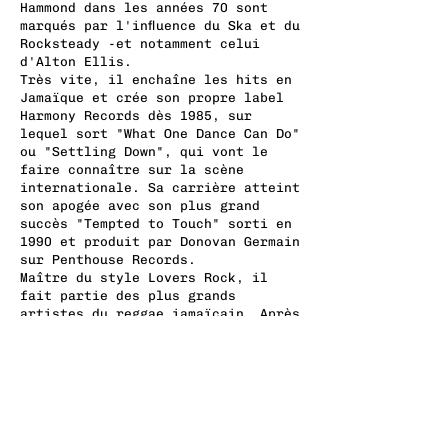
Hammond dans les années 70 sont
marqués par l'influence du Ska et du
Rocksteady -et notamment celui
d'Alton Ellis.
Très vite, il enchaîne les hits en
Jamaïque et crée son propre label
Harmony Records dès 1985, sur
lequel sort "What One Dance Can Do"
ou "Settling Down", qui vont le
faire connaître sur la scène
internationale. Sa carrière atteint
son apogée avec son plus grand
succès "Tempted to Touch" sorti en
1990 et produit par Donovan Germain
sur Penthouse Records.
Maître du style Lovers Rock, il
fait partie des plus grands
artistes du reggae jamaïcain. Après
une vingtaine d'albums et des
années d'absence, ne ratez pas le
retour de l'immense Beres Hammond !