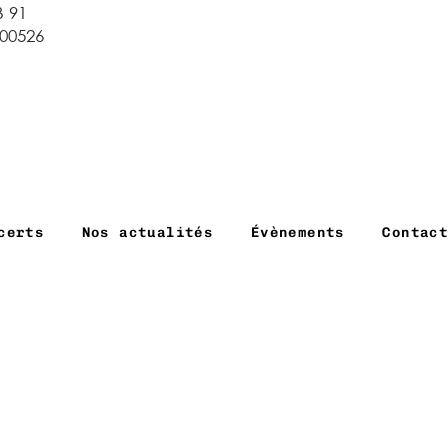
 91
100526
certs
Nos actualités
Évènements
Contac