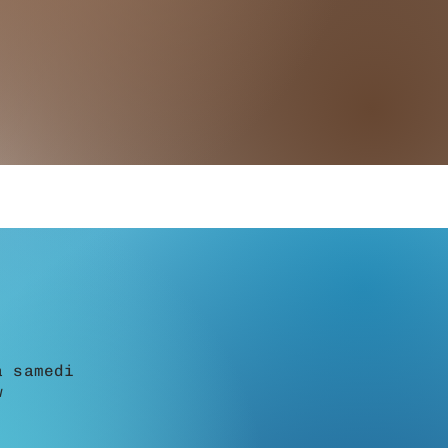
a samedi
w