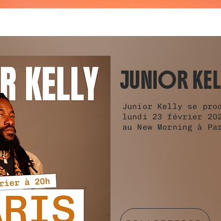
JUNIOR KEL
Junior Kelly se pro
lundi 23 février 20
au New Morning à P