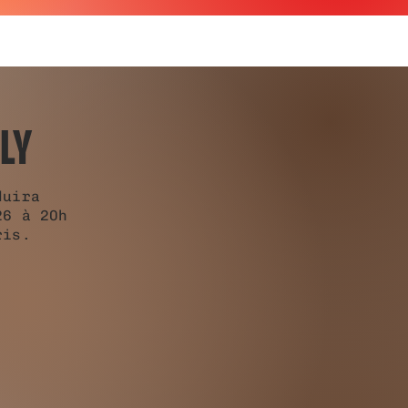
LY
duira
26 à 20h
aris.