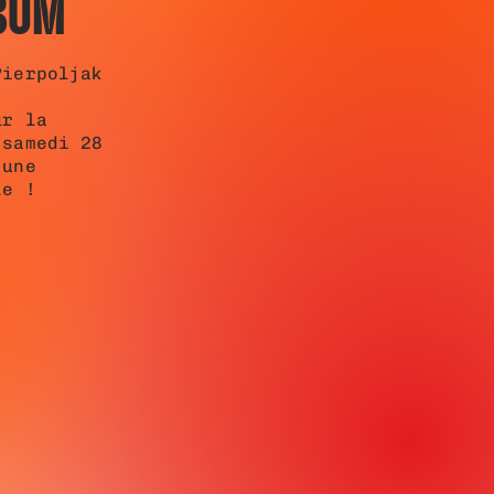
BUM
Pierpoljak
ur la
 samedi 28
 une
lle !