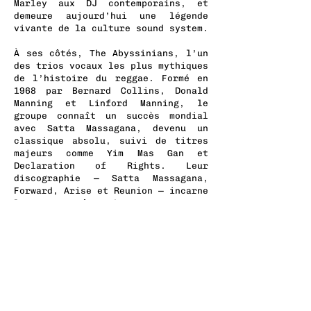
Marley aux DJ contemporains, et
demeure aujourd’hui une légende
vivante de la culture sound system.
À ses côtés, The Abyssinians, l’un
des trios vocaux les plus mythiques
de l’histoire du reggae. Formé en
1968 par Bernard Collins, Donald
Manning et Linford Manning, le
groupe connaît un succès mondial
avec Satta Massagana, devenu un
classique absolu, suivi de titres
majeurs comme Yim Mas Gan et
Declaration of Rights. Leur
discographie — Satta Massagana,
Forward, Arise et Reunion — incarne
l’essence même du roots reggae
spirituel et engagé.
En tournée commune, Big Youth & The
Abyssinians offrent un voyage unique
au cœur du reggae roots et
culturel, entre puissance du verbe,
harmonies vocales intemporelles et
message spirituel toujours aussi